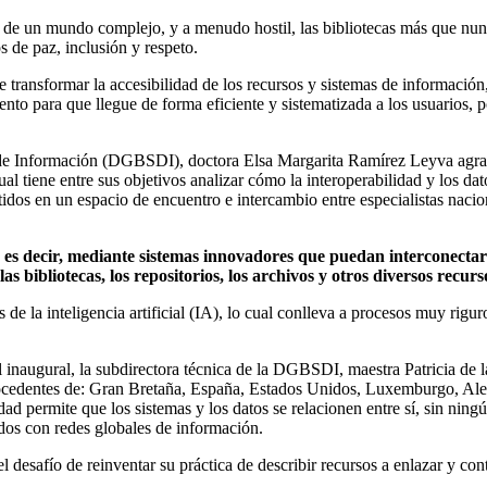
o de un mundo complejo, y a menudo hostil, las bibliotecas más que nun
s de paz, inclusión y respeto.
 transformar la accesibilidad de los recursos y sistemas de información, y
ento para que llegue de forma eficiente y sistematizada a los usuarios, 
es de Información (DGBSDI), doctora Elsa Margarita Ramírez Leyva agrad
al tiene entre sus objetivos analizar cómo la interoperabilidad y los da
rtidos en un espacio de encuentro e intercambio entre especialistas nacion
, es decir, mediante sistemas innovadores que puedan interconectar
as bibliotecas, los repositorios, los archivos y otros diversos recurs
de la inteligencia artificial (IA), lo cual conlleva a procesos muy rigur
al inaugural, la subdirectora técnica de la DGBSDI, maestra Patricia de
procedentes de: Gran Bretaña, España, Estados Unidos, Luxemburgo, Al
d permite que los sistemas y los datos se relacionen entre sí, sin ningú
dos con redes globales de información.
 desafío de reinventar su práctica de describir recursos a enlazar y con