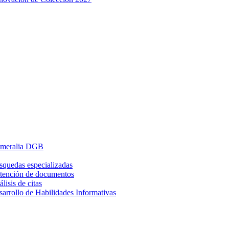
meralia DGB
squedas especializadas
tención de documentos
lisis de citas
arrollo de Habilidades Informativas