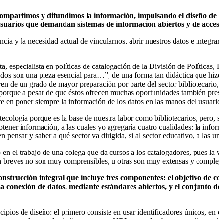
ompartimos y difundimos la información, impulsando el diseño de 
 usuarios que demandan sistemas de información abiertos y de acce
encia y la necesidad actual de vincularnos, abrir nuestros datos e integ
a, especialista en políticas de catalogación de la División de Política
lados son una pieza esencial para…”, de una forma tan didáctica que hiz
eren de un grado de mayor preparación por parte del sector bibliotecario
, porque a pesar de que éstos ofrecen muchas oportunidades también pres
ste en poner siempre la información de los datos en las manos del usuari
ecología porque es la base de nuestra labor como bibliotecarios, pero, s
 obtener información, a las cuales yo agregaría cuatro cualidades: la info
pensar y saber a qué sector va dirigida, si al sector educativo, a las u
ó en el trabajo de una colega que da cursos a los catalogadores, pues l
n breves no son muy comprensibles, u otras son muy extensas y comple
onstrucción integral que incluye tres componentes: el objetivo de c
a conexión de datos, mediante estándares abiertos, y el conjunto 
ncipios de diseño: el primero consiste en usar identificadores únicos,