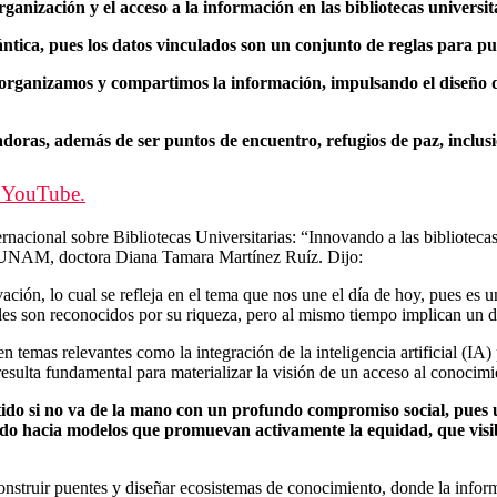
anización y el acceso a la información en las bibliotecas universit
ántica, pues los datos vinculados son un conjunto de reglas para pu
 organizamos y compartimos la información, impulsando el diseño 
doras, además de ser puntos de encuentro, refugios de paz, inclusi
n YouTube.
acional sobre Bibliotecas Universitarias: “Innovando a las bibliotecas u
 la UNAM, doctora Diana Tamara Martínez Ruíz. Dijo:
ción, lo cual se refleja en el tema que nos une el día de hoy, pues es u
ales son reconocidos por su riqueza, pero al mismo tiempo implican un d
 temas relevantes como la integración de la inteligencia artificial (IA) 
resulta fundamental para materializar la visión de un acceso al conocimi
ido si no va de la mano con un profundo compromiso social, pues u
ndo hacia modelos que promuevan activamente la equidad, que visibi
onstruir puentes y diseñar ecosistemas de conocimiento, donde la inform