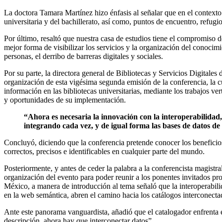
La doctora Tamara Martínez hizo énfasis al señalar que en el context
universitaria y del bachillerato, así como, puntos de encuentro, refugio
Por último, resaltó que nuestra casa de estudios tiene el compromiso de
mejor forma de visibilizar los servicios y la organización del conocimi
personas, el derribo de barreras digitales y sociales.
Por su parte, la directora general de Bibliotecas y Servicios Digital
organización de esta vigésima segunda emisión de la conferencia, la cu
información en las bibliotecas universitarias, mediante los trabajos ve
y oportunidades de su implementación.
“Ahora es necesaria la innovación con la interoperabilidad
integrando cada vez, y de igual forma las bases de datos de l
Concluyó, diciendo que la conferencia pretende conocer los beneficios 
correctos, precisos e identificables en cualquier parte del mundo.
Posteriormente, y antes de ceder la palabra a la conferencista magistr
organización del evento para poder reunir a los ponentes invitados 
México, a manera de introducción al tema señaló que la interoperabilida
en la web semántica, abren el camino hacia los catálogos interconecta
Ante este panorama vanguardista, añadió que el catalogador enfrenta el
descripción, ahora hay que interconectar datos”.