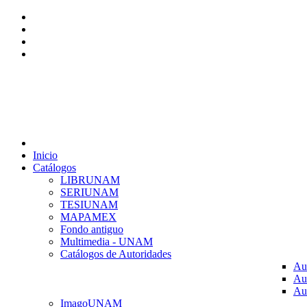
Inicio
Catálogos
LIBRUNAM
SERIUNAM
TESIUNAM
MAPAMEX
Fondo antiguo
Multimedia - UNAM
Catálogos de Autoridades
Au
Au
Au
ImagoUNAM