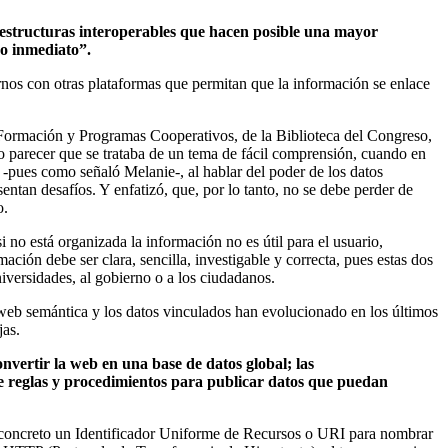
estructuras interoperables que hacen posible una mayor
so inmediato”.
rarnos con otras plataformas que permitan que la información se enlace
s, Formación y Programas Cooperativos, de la Biblioteca del Congreso,
o parecer que se trataba de un tema de fácil comprensión, cuando en
, -pues como señaló Melanie-, al hablar del poder de los datos
entan desafíos. Y enfatizó, que, por lo tanto, no se debe perder de
o.
i no está organizada la información no es útil para el usuario,
rmación debe ser clara, sencilla, investigable y correcta, pues estas dos
niversidades, al gobierno o a los ciudadanos.
a web semántica y los datos vinculados han evolucionado en los últimos
jas.
onvertir la web en una base de datos global; las
de reglas y procedimientos para publicar datos que puedan
 en concreto un Identificador Uniforme de Recursos o URI para nombrar