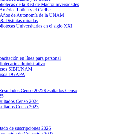
liotecas de la Red de Macrouniversidades
América Latina y el Caribe
 Años de Autonomía de la UNAM
: Distintas miradas
liotecas Universitarias en el siglo XXI
acitación en línea para personal
liotecario administrativo
rsos SIBIUNAM
rsos DGAPA
Resultados Censo
25
sultados Censo 2024
sultados Censo 2023
tado de suscripciones 2026
novación de Colección 2027