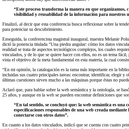
“Este proceso transforma la manera en que organizamos, c
visibilidad y reusabilidad de la información para nuestros
Finalizó, al decir que esta conferencia busca reflexionar sobre la tend
para potenciar su descubrimiento.
Enseguida, la conferencista magistral inaugural, maestra Melanie Polut
dictó la ponencia titulada “Una piedra angular: cómo los datos vincu
realidad se trata de aspectos tecnológicos complejos, los cuales requi
vinculados, y de lo que se quiere hacer con ellos, no es un tema fácil
vista el objetivo de la meta fundamental en esta materia, la cual consi
“En mi opinión, la catalogación es la rama más importante en la bibliot
incluidas sus cuatro principales tareas: encontrar, identificar, elegir y
últimas cuestiones sirven mucho a las máquinas porque éstas no pueden 
Aclaró que, para hablar sobre la web semántica y la ontología, se bas
25 años, y aunque en la web se pueden encontrar definiciones que so
“En tal sentido, se concluyó que: la web semántica es una c
especificaciones responsables de una web creada mediante l
conectarse con otros datos”.
En cuanto a los datos vinculados, indicó que se cuenta con cuatro pri