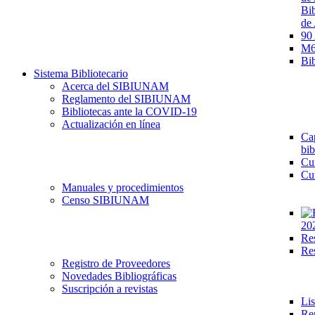
Bib
de 
90
M68
Bib
Sistema Bibliotecario
Acerca del SIBIUNAM
Reglamento del SIBIUNAM
Bibliotecas ante la COVID-19
Actualización en línea
Cap
bib
Cu
Cu
Manuales y procedimientos
Censo SIBIUNAM
20
Re
Re
Registro de Proveedores
Novedades Bibliográficas
Suscripción a revistas
Lis
Re