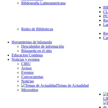
Bibliografía Latinoamericana
BI
C
PE
Re
La
Redes de Bibliotecas
Re
Ca
Herramientas de búsqueda
Descubridor de información
Búsqueda en el sitio
Educacion Continua
Noticias y eventos
CIBU
Avisos
Eventos
Convocatorias
Noticias
Temas de Actualidad
Micrositios
LI