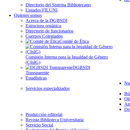
Directorio del Sistema Bibliotecario
Listados FILUNI
Quienes somos
Acerca de la DGBSDI
Estructura orgánica
Directorio de funcionarios
Cuerpos Colegiados
Comité de Ética
Comisión Interna para la Igualdad de Género
(CInIG)
DGBSDI
Transparente
Estadísticas
Nu
Servicios especializados
Bú
Ob
Aná
Des
Producción editorial
Revista Biblioteca Universitaria
Servicio Social