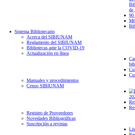
Bib
de 
90
M68
Bib
Sistema Bibliotecario
Acerca del SIBIUNAM
Reglamento del SIBIUNAM
Bibliotecas ante la COVID-19
Actualización en línea
Cap
bib
Cu
Cu
Manuales y procedimientos
Censo SIBIUNAM
20
Re
Re
Registro de Proveedores
Novedades Bibliográficas
Suscripción a revistas
Lis
Re