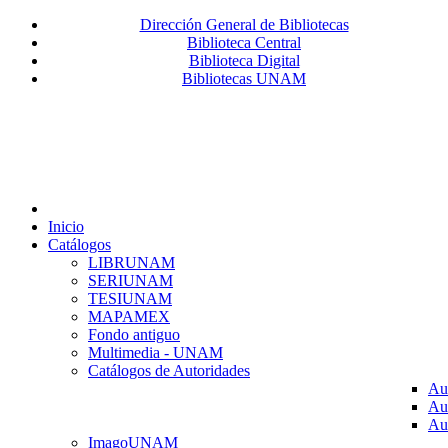
Dirección General de Bibliotecas
Biblioteca Central
Biblioteca Digital
Bibliotecas UNAM
Inicio
Catálogos
LIBRUNAM
SERIUNAM
TESIUNAM
MAPAMEX
Fondo antiguo
Multimedia - UNAM
Catálogos de Autoridades
Au
Au
Au
ImagoUNAM