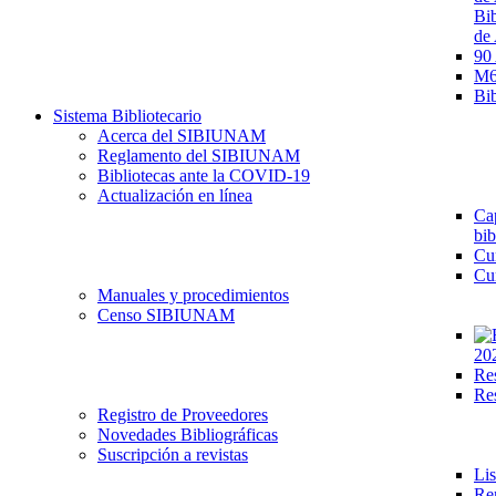
Bib
de 
90
M68
Bib
Sistema Bibliotecario
Acerca del SIBIUNAM
Reglamento del SIBIUNAM
Bibliotecas ante la COVID-19
Actualización en línea
Cap
bib
Cu
Cu
Manuales y procedimientos
Censo SIBIUNAM
20
Re
Re
Registro de Proveedores
Novedades Bibliográficas
Suscripción a revistas
Lis
Re