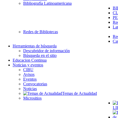
Bibliografía Latinoamericana
BI
C
PE
Re
La
Redes de Bibliotecas
Re
Ca
Herramientas de búsqueda
Descubridor de información
Búsqueda en el sitio
Educacion Continua
Noticias y eventos
CIBU
Avisos
Eventos
Convocatorias
Noticias
Temas de Actualidad
Micrositios
LI