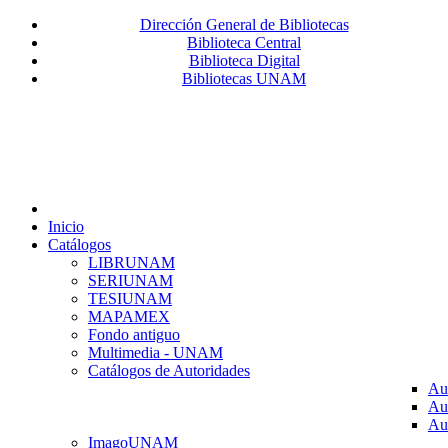
Dirección General de Bibliotecas
Biblioteca Central
Biblioteca Digital
Bibliotecas UNAM
Inicio
Catálogos
LIBRUNAM
SERIUNAM
TESIUNAM
MAPAMEX
Fondo antiguo
Multimedia - UNAM
Catálogos de Autoridades
Au
Au
Au
ImagoUNAM