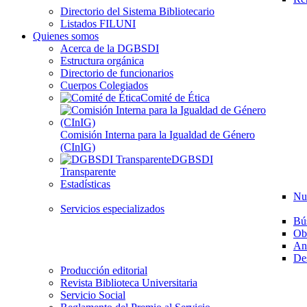
Directorio del Sistema Bibliotecario
Listados FILUNI
Quienes somos
Acerca de la DGBSDI
Estructura orgánica
Directorio de funcionarios
Cuerpos Colegiados
Comité de Ética
Comisión Interna para la Igualdad de Género
(CInIG)
DGBSDI
Transparente
Estadísticas
Nu
Servicios especializados
Bú
Ob
Aná
Des
Producción editorial
Revista Biblioteca Universitaria
Servicio Social