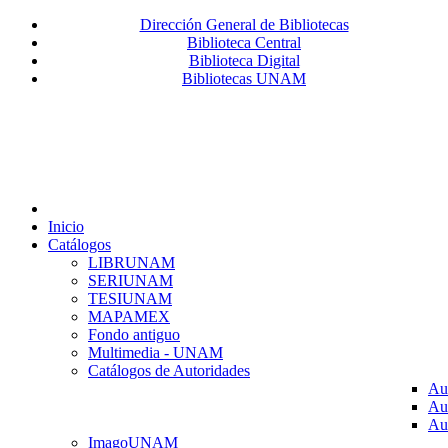
Dirección General de Bibliotecas
Biblioteca Central
Biblioteca Digital
Bibliotecas UNAM
Inicio
Catálogos
LIBRUNAM
SERIUNAM
TESIUNAM
MAPAMEX
Fondo antiguo
Multimedia - UNAM
Catálogos de Autoridades
Au
Au
Au
ImagoUNAM