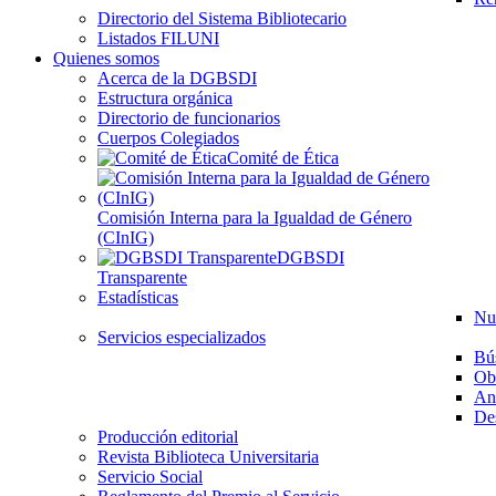
Directorio del Sistema Bibliotecario
Listados FILUNI
Quienes somos
Acerca de la DGBSDI
Estructura orgánica
Directorio de funcionarios
Cuerpos Colegiados
Comité de Ética
Comisión Interna para la Igualdad de Género
(CInIG)
DGBSDI
Transparente
Estadísticas
Nu
Servicios especializados
Bú
Ob
Aná
Des
Producción editorial
Revista Biblioteca Universitaria
Servicio Social