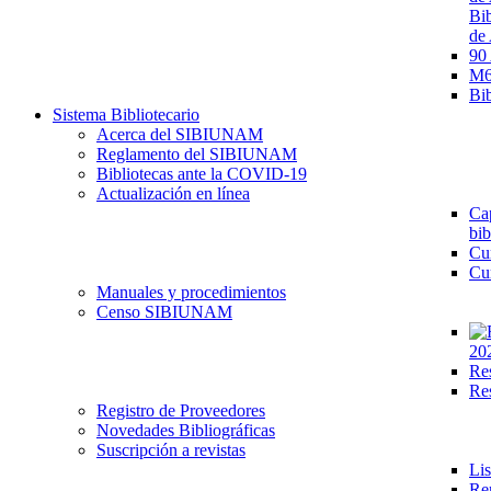
Bib
de 
90
M68
Bib
Sistema Bibliotecario
Acerca del SIBIUNAM
Reglamento del SIBIUNAM
Bibliotecas ante la COVID-19
Actualización en línea
Cap
bib
Cu
Cu
Manuales y procedimientos
Censo SIBIUNAM
20
Re
Re
Registro de Proveedores
Novedades Bibliográficas
Suscripción a revistas
Lis
Re