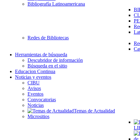
Bibliografía Latinoamericana
BI
C
PE
Re
La
Redes de Bibliotecas
Re
Ca
Herramientas de búsqueda
Descubridor de información
Búsqueda en el sitio
Educacion Continua
Noticias y eventos
CIBU
Avisos
Eventos
Convocatorias
Noticias
Temas de Actualidad
Micrositios
LI