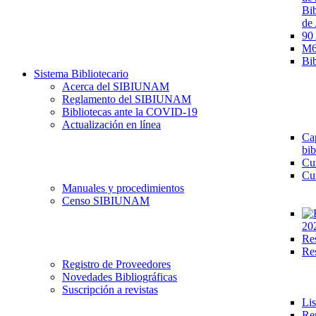
Bib
de 
90
M68
Bib
Sistema Bibliotecario
Acerca del SIBIUNAM
Reglamento del SIBIUNAM
Bibliotecas ante la COVID-19
Actualización en línea
Cap
bib
Cu
Cu
Manuales y procedimientos
Censo SIBIUNAM
20
Re
Re
Registro de Proveedores
Novedades Bibliográficas
Suscripción a revistas
Lis
Re