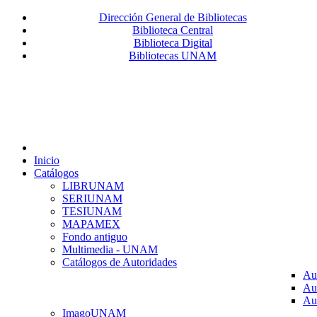
Dirección General de Bibliotecas
Biblioteca Central
Biblioteca Digital
Bibliotecas UNAM
Inicio
Catálogos
LIBRUNAM
SERIUNAM
TESIUNAM
MAPAMEX
Fondo antiguo
Multimedia - UNAM
Catálogos de Autoridades
Au
Au
Au
ImagoUNAM