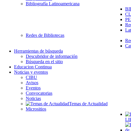
Bibliografía Latinoamericana
BI
C
PE
Re
La
Redes de Bibliotecas
Re
Ca
Herramientas de búsqueda
Descubridor de información
Búsqueda en el sitio
Educacion Continua
Noticias y eventos
CIBU
Avisos
Eventos
Convocatorias
Noticias
Temas de Actualidad
Micrositios
LI