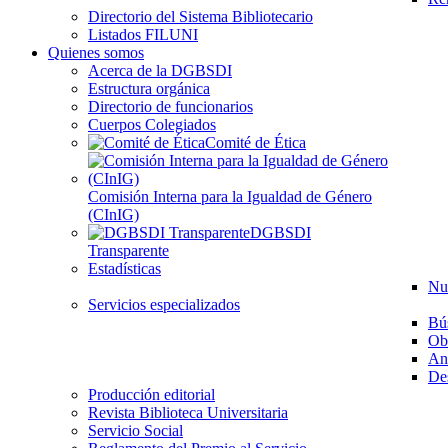
Directorio del Sistema Bibliotecario
Listados FILUNI
Quienes somos
Acerca de la DGBSDI
Estructura orgánica
Directorio de funcionarios
Cuerpos Colegiados
Comité de Ética
Comisión Interna para la Igualdad de Género
(CInIG)
DGBSDI
Transparente
Estadísticas
Nu
Servicios especializados
Bú
Ob
Aná
Des
Producción editorial
Revista Biblioteca Universitaria
Servicio Social